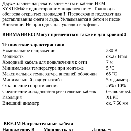
Двухжильные нагревательные маты и кабели HEM-
SYSTEM® с односторонним подключением. Только для
обогрева открытых площадок!!! Превосходно подходят для
растапливания снега и льда. Укладывается в бетон и песок.
Внимание! Не пригодны для укладки в асфальт.
ВНИМАНИЕ!!! Могут применяться такжe и для кровли!!!
Технические характеристики
Номинальное напряжение
230 В
Мощность
ок.27 Вт/м
Холодный кабель для подключения к сети
7 м
Минимальная температура при монтаже
5 °С
Максимальная температура внешней оболочки
65 °С
Минимальный радиус изгиба
5 х диаметр
Отклонение сопротивления
-5% / 10%
Соединение холодный/нагревательный кабель
бесшовное,б
Изоляция
XLPE
Внешний диаметр
ок. 7.50 мм
BRF-IM Нагревательные кабели
Напряжение, В
Мощность, вт
Длина, м