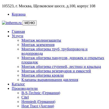
105523, г. Москва, Щелковское шоссе, д.100, корпус 108
Корзина
МЕНЮ
Главная
Услуги
Монтаж молниезащиты
Монтаж заземления
Монтаж обогрева труб, трубопровода и
водопровода
Монтаж обогрева пандусов, дорожек и открытых
площадок
Монтаж обогрева ступеней, лестниц и крыльца
Монтаж обогрева резервуаров и емкостей
Монтаж обогрева кровли
Клапаны выравнивания давления
Каталог
Производители
B-S-Technic (Германия)
Citel
Hemstedt (Германия)
Heat Trace (Англия)