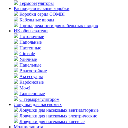
Терморегуляторы
Распределительные коробки
Коробки серия COMBI
Кабельные вводы
Принадлежности для кабельных вводов
ИК обогреватели
Потолочные
Напольные
Настенные
Girosole
Уличные
Панельные
Влагостойкие
Аксессуары
Карбоновые
Mo-el
Галогеновые
С терморегулятором
Ловушки для насекомых
Ловушки для насекомых вентиляторные
Ловушки для насекомых электрические
Ловушки для насекомых клеевые
Молниезащита