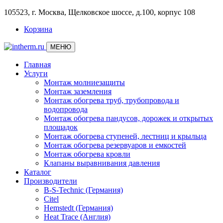
105523, г. Москва, Щелковское шоссе, д.100, корпус 108
Корзина
МЕНЮ
Главная
Услуги
Монтаж молниезащиты
Монтаж заземления
Монтаж обогрева труб, трубопровода и
водопровода
Монтаж обогрева пандусов, дорожек и открытых
площадок
Монтаж обогрева ступеней, лестниц и крыльца
Монтаж обогрева резервуаров и емкостей
Монтаж обогрева кровли
Клапаны выравнивания давления
Каталог
Производители
B-S-Technic (Германия)
Citel
Hemstedt (Германия)
Heat Trace (Англия)