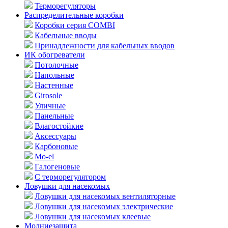
Терморегуляторы
Распределительные коробки
Коробки серия COMBI
Кабельные вводы
Принадлежности для кабельных вводов
ИК обогреватели
Потолочные
Напольные
Настенные
Girosole
Уличные
Панельные
Влагостойкие
Аксессуары
Карбоновые
Mo-el
Галогеновые
С терморегулятором
Ловушки для насекомых
Ловушки для насекомых вентиляторные
Ловушки для насекомых электрические
Ловушки для насекомых клеевые
Молниезащита