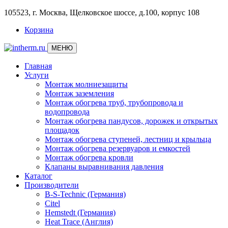
105523, г. Москва, Щелковское шоссе, д.100, корпус 108
Корзина
МЕНЮ
Главная
Услуги
Монтаж молниезащиты
Монтаж заземления
Монтаж обогрева труб, трубопровода и
водопровода
Монтаж обогрева пандусов, дорожек и открытых
площадок
Монтаж обогрева ступеней, лестниц и крыльца
Монтаж обогрева резервуаров и емкостей
Монтаж обогрева кровли
Клапаны выравнивания давления
Каталог
Производители
B-S-Technic (Германия)
Citel
Hemstedt (Германия)
Heat Trace (Англия)