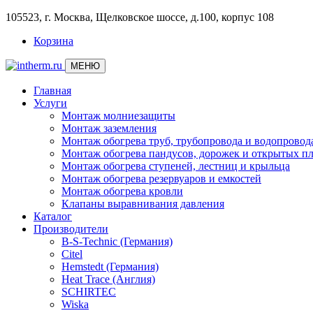
105523, г. Москва, Щелковское шоссе, д.100, корпус 108
Корзина
МЕНЮ
Главная
Услуги
Монтаж молниезащиты
Монтаж заземления
Монтаж обогрева труб, трубопровода и водопровод
Монтаж обогрева пандусов, дорожек и открытых п
Монтаж обогрева ступеней, лестниц и крыльца
Монтаж обогрева резервуаров и емкостей
Монтаж обогрева кровли
Клапаны выравнивания давления
Каталог
Производители
B-S-Technic (Германия)
Citel
Hemstedt (Германия)
Heat Trace (Англия)
SCHIRTEC
Wiska