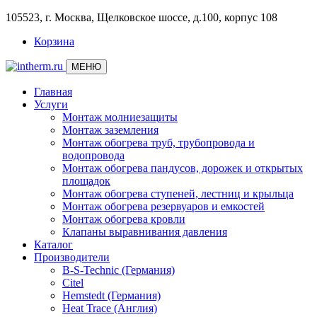
105523, г. Москва, Щелковское шоссе, д.100, корпус 108
Корзина
МЕНЮ
Главная
Услуги
Монтаж молниезащиты
Монтаж заземления
Монтаж обогрева труб, трубопровода и
водопровода
Монтаж обогрева пандусов, дорожек и открытых
площадок
Монтаж обогрева ступеней, лестниц и крыльца
Монтаж обогрева резервуаров и емкостей
Монтаж обогрева кровли
Клапаны выравнивания давления
Каталог
Производители
B-S-Technic (Германия)
Citel
Hemstedt (Германия)
Heat Trace (Англия)