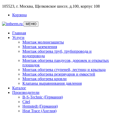
105523, г. Москва, Щелковское шоссе, д.100, корпус 108
Корзина
МЕНЮ
Главная
Услуги
Монтаж молниезащиты
Монтаж заземления
Монтаж обогрева труб, трубопровода и
водопровода
Монтаж обогрева пандусов, дорожек и открытых
площадок
Монтаж обогрева ступеней, лестниц и крыльца
Монтаж обогрева резервуаров и емкостей
Монтаж обогрева кровли
Клапаны выравнивания давления
Каталог
Производители
B-S-Technic (Германия)
Citel
Hemstedt (Германия)
Heat Trace (Англия)