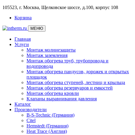
105523, г. Москва, Щелковское шоссе, д.100, корпус 108
Корзина
МЕНЮ
Главная
Услуги
Монтаж молниезащиты
Монтаж заземления
Монтаж обогрева труб, трубопровода и
водопровода
Монтаж обогрева пандусов, дорожек и открытых
площадок
Монтаж обогрева ступеней, лестниц и крыльца
Монтаж обогрева резервуаров и емкостей
Монтаж обогрева кровли
Клапаны выравнивания давления
Каталог
Производители
B-S-Technic (Германия)
Citel
Hemstedt (Германия)
Heat Trace (Англия)