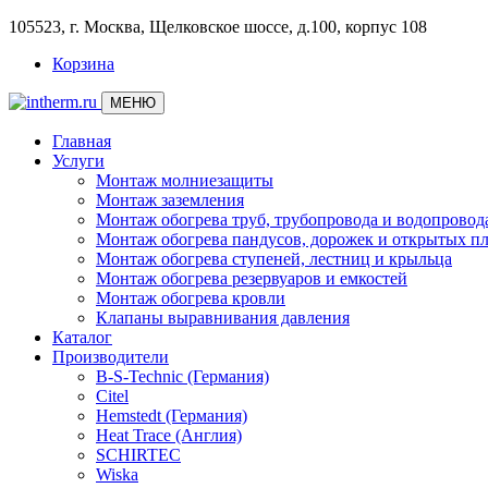
105523, г. Москва, Щелковское шоссе, д.100, корпус 108
Корзина
МЕНЮ
Главная
Услуги
Монтаж молниезащиты
Монтаж заземления
Монтаж обогрева труб, трубопровода и водопровод
Монтаж обогрева пандусов, дорожек и открытых п
Монтаж обогрева ступеней, лестниц и крыльца
Монтаж обогрева резервуаров и емкостей
Монтаж обогрева кровли
Клапаны выравнивания давления
Каталог
Производители
B-S-Technic (Германия)
Citel
Hemstedt (Германия)
Heat Trace (Англия)
SCHIRTEC
Wiska