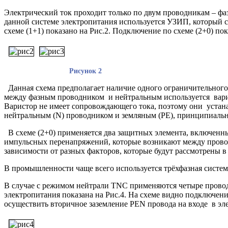
Электрический ток проходит только по двум проводникам – фа
данной системе электропитания используется УЗИП, который со
схеме (1+1) показано на Рис.2.
Подключение по схеме (2+0) пока
Рисунок 2
Данная схема предполагает наличие одного ограничительного
между фазным проводником и нейтральным используется варис
Варистор не имеет сопровождающего тока, поэтому они устан
нейтральным (N) проводником и земляным (PE), принципиально 
В схеме (2+0) применяется два защитных элемента, включенн
импульсных перенапряжений, которые возникают между провод
зависимости от разных факторов, которые будут рассмотрены в 
В промышленности чаще всего используется трёхфазная систе
В случае с режимом нейтрали TNC применяются четыре прово
электропитания показана на Рис.4. На схеме видно подключ
осуществить вторичное заземление PEN провода на входе в эле