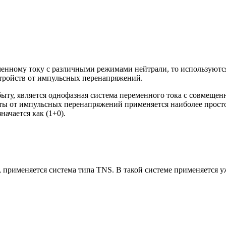
еменному току с различными режимами нейтрали, то использую
тройств от импульсных перенапряжений.
ыту, является однофазная система переменного тока с совмещен
щиты от импульсных перенапряжений применяется наиболее прост
начается как (1+0).
 применяется система типа TNS. В такой системе применяется у