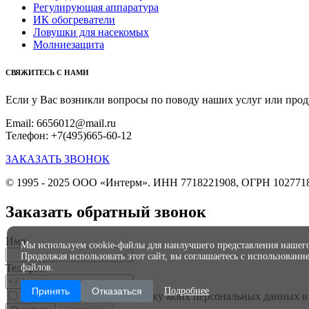
Регулирующая аппаратура
ИК обогреватели
Ловушки для насекомых
Молниезащита
СВЯЖИТЕСЬ С НАМИ
Если у Вас возникли вопросы по поводу наших услуг или прод
Email: 6656012@mail.ru
Телефон: +7(495)665-60-12
ЗАКАЗАТЬ ЗВОНОК
© 1995 - 2025 ООО «Интерм». ИНН 7718221908, ОГРН 102771
Заказать обратный звонок
Имя
Мы используем cookie-файлы для наилучшего представления нашего
Продолжая использовать этот сайт, вы соглашаетесь с использование
Телефон
файлов.
Принять
Отказаться
Подробнее
Я даю согласие на обработку моих персональных данных в