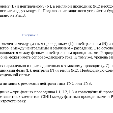
зному (L) и нейтральному (N), а земляной проводник (PE) необ
стоит из двух модулей. Подключение защитного устройства буде
зано на Рис.3.
Рисунок 3
 элемента между фазным проводником (L) и нейтральным (N), а
тор, а между нейтральным и земляным – разрядник. Это обусл
авливается между фазным и нейтральным проводниками. Разряд
не может иметь сопровождающего тока. К тому же, уровень защи
ых параллельно и присоединенных к земляному проводнику. Да
никами фазы (L), нейтрали (N) и земли (PE). Необходимую схе
отдельной статье.
ма питания с режимами нейтрали типа TNC или TNS.
дника – три фазных проводника L1, L2, L3 и совмещённый про
ение защитных элементов УЗИП между фазными проводниками и 
ктроустановку.