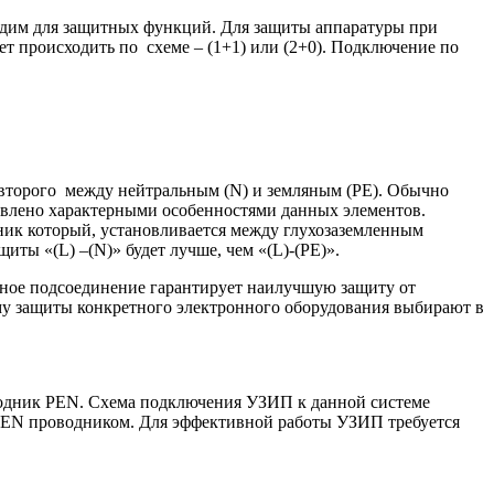
ходим для защитных функций. Для защиты аппаратуры при
т происходить по схеме – (1+1) или (2+0). Подключение по
 второго между нейтральным (N) и земляным (PE). Обычно
овлено характерными особенностями данных элементов.
ник который, установливается между глухозаземленным
ты «(L) –(N)» будет лучше, чем «(L)-(PE)».
нное подсоединение гарантирует наилучшую защиту от
му защиты конкретного электронного оборудования выбирают в
водник PEN. Схема подключения УЗИП к данной системе
PEN проводником. Для эффективной работы УЗИП требуется