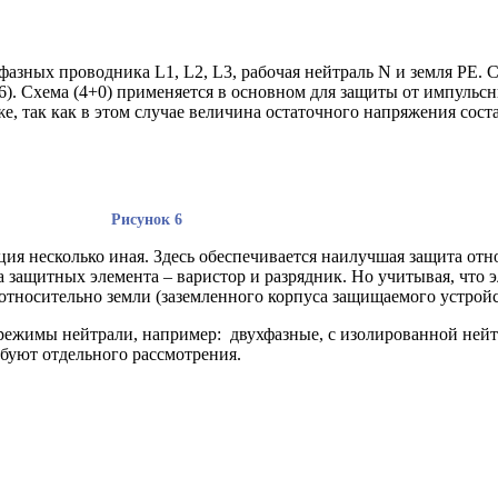
фазных проводника L1, L2, L3, рабочая нейтраль N и земля PE
Рис.6). Схема (4+0) применяется в основном для защиты от импу
уже, так как в этом случае величина остаточного напряжения со
унок 6
ия несколько иная. Здесь обеспечивается наилучшая защита отно
ва защитных элемента – варистор и разрядник. Но учитывая, что 
тносительно земли (заземленного корпуса защищаемого устройств
ежимы нейтрали, например: двухфазные, с изолированной нейтр
ебуют отдельного рассмотрения.