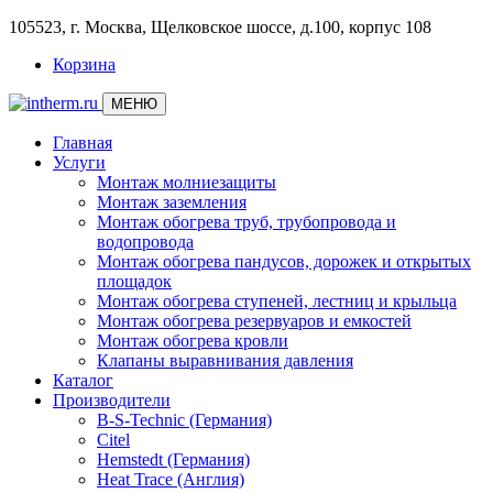
105523, г. Москва, Щелковское шоссе, д.100, корпус 108
Корзина
МЕНЮ
Главная
Услуги
Монтаж молниезащиты
Монтаж заземления
Монтаж обогрева труб, трубопровода и
водопровода
Монтаж обогрева пандусов, дорожек и открытых
площадок
Монтаж обогрева ступеней, лестниц и крыльца
Монтаж обогрева резервуаров и емкостей
Монтаж обогрева кровли
Клапаны выравнивания давления
Каталог
Производители
B-S-Technic (Германия)
Citel
Hemstedt (Германия)
Heat Trace (Англия)