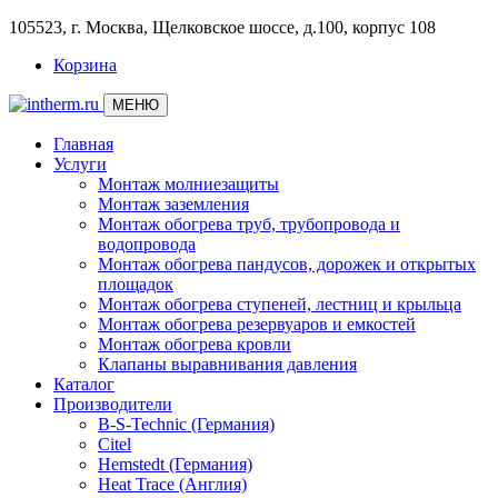
105523, г. Москва, Щелковское шоссе, д.100, корпус 108
Корзина
МЕНЮ
Главная
Услуги
Монтаж молниезащиты
Монтаж заземления
Монтаж обогрева труб, трубопровода и
водопровода
Монтаж обогрева пандусов, дорожек и открытых
площадок
Монтаж обогрева ступеней, лестниц и крыльца
Монтаж обогрева резервуаров и емкостей
Монтаж обогрева кровли
Клапаны выравнивания давления
Каталог
Производители
B-S-Technic (Германия)
Citel
Hemstedt (Германия)
Heat Trace (Англия)