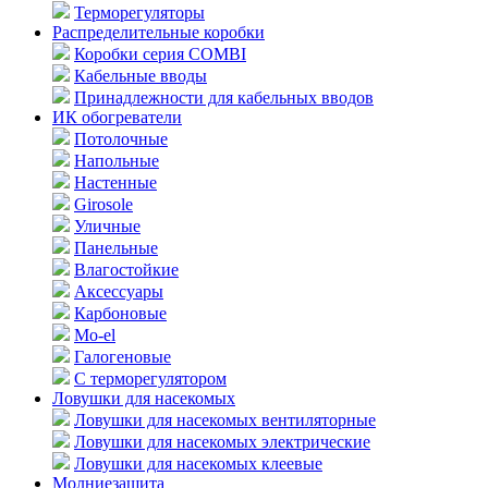
Терморегуляторы
Распределительные коробки
Коробки серия COMBI
Кабельные вводы
Принадлежности для кабельных вводов
ИК обогреватели
Потолочные
Напольные
Настенные
Girosole
Уличные
Панельные
Влагостойкие
Аксессуары
Карбоновые
Mo-el
Галогеновые
С терморегулятором
Ловушки для насекомых
Ловушки для насекомых вентиляторные
Ловушки для насекомых электрические
Ловушки для насекомых клеевые
Молниезащита