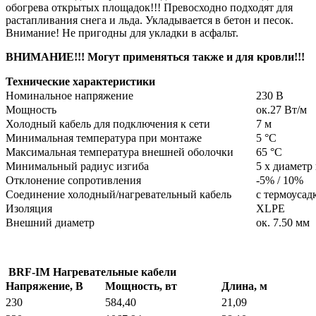
обогрева открытых площадок!!! Превосходно подходят для
растапливания снега и льда. Укладывается в бетон и песок.
Внимание! Не пригодны для укладки в асфальт.
ВНИМАНИЕ!!! Могут применяться такжe и для кровли!!!
Технические характеристики
Номинальное напряжение
230 В
Мощность
ок.27 Вт/м
Холодный кабель для подключения к сети
7 м
Минимальная температура при монтаже
5 °С
Максимальная температура внешней оболочки
65 °С
Минимальный радиус изгиба
5 х диаметр
Отклонение сопротивления
-5% / 10%
Соединение холодный/нагревательный кабель
с термоусад
Изоляция
XLPE
Внешний диаметр
ок. 7.50 мм
BRF-IM Нагревательные кабели
Напряжение, В
Мощность, вт
Длина, м
230
584,40
21,09