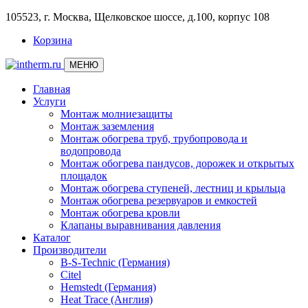
105523, г. Москва, Щелковское шоссе, д.100, корпус 108
Корзина
МЕНЮ
Главная
Услуги
Монтаж молниезащиты
Монтаж заземления
Монтаж обогрева труб, трубопровода и
водопровода
Монтаж обогрева пандусов, дорожек и открытых
площадок
Монтаж обогрева ступеней, лестниц и крыльца
Монтаж обогрева резервуаров и емкостей
Монтаж обогрева кровли
Клапаны выравнивания давления
Каталог
Производители
B-S-Technic (Германия)
Citel
Hemstedt (Германия)
Heat Trace (Англия)