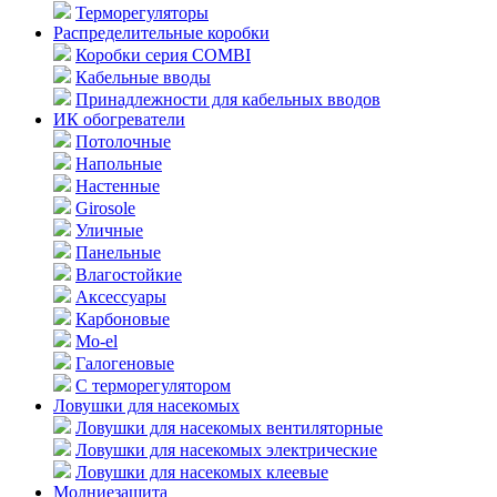
Терморегуляторы
Распределительные коробки
Коробки серия COMBI
Кабельные вводы
Принадлежности для кабельных вводов
ИК обогреватели
Потолочные
Напольные
Настенные
Girosole
Уличные
Панельные
Влагостойкие
Аксессуары
Карбоновые
Mo-el
Галогеновые
С терморегулятором
Ловушки для насекомых
Ловушки для насекомых вентиляторные
Ловушки для насекомых электрические
Ловушки для насекомых клеевые
Молниезащита