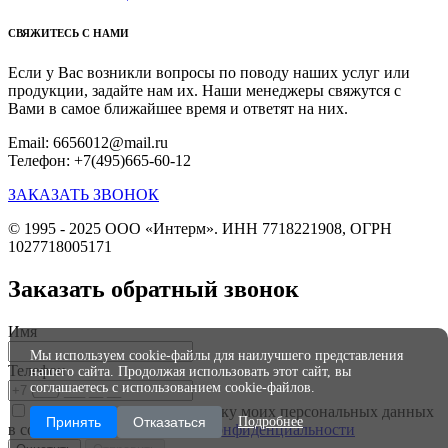
СВЯЖИТЕСЬ С НАМИ
Если у Вас возникли вопросы по поводу наших услуг или
продукции, задайте нам их. Наши менеджеры свяжутся с
Вами в самое ближайшее время и ответят на них.
Email: 6656012@mail.ru
Телефон: +7(495)665-60-12
ЗАКАЗАТЬ ЗВОНОК
© 1995 - 2025 ООО «Интерм». ИНН 7718221908, ОГРН
1027718005171
Заказать обратный звонок
Имя
Мы используем cookie-файлы для наилучшего представления
Телефон
нашего сайта. Продолжая использовать этот сайт, вы
соглашаетесь с использованием cookie-файлов.
Я даю согласие на обработку моих персональных данных
Принять
Отказаться
Подробнее
в соответствии с
Политикой конфиденциальности