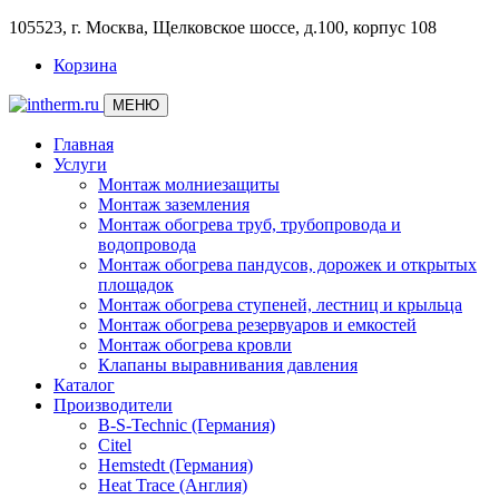
105523, г. Москва, Щелковское шоссе, д.100, корпус 108
Корзина
МЕНЮ
Главная
Услуги
Монтаж молниезащиты
Монтаж заземления
Монтаж обогрева труб, трубопровода и
водопровода
Монтаж обогрева пандусов, дорожек и открытых
площадок
Монтаж обогрева ступеней, лестниц и крыльца
Монтаж обогрева резервуаров и емкостей
Монтаж обогрева кровли
Клапаны выравнивания давления
Каталог
Производители
B-S-Technic (Германия)
Citel
Hemstedt (Германия)
Heat Trace (Англия)