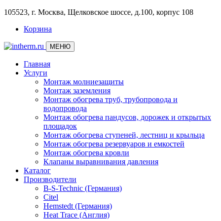
105523, г. Москва, Щелковское шоссе, д.100, корпус 108
Корзина
МЕНЮ
Главная
Услуги
Монтаж молниезащиты
Монтаж заземления
Монтаж обогрева труб, трубопровода и
водопровода
Монтаж обогрева пандусов, дорожек и открытых
площадок
Монтаж обогрева ступеней, лестниц и крыльца
Монтаж обогрева резервуаров и емкостей
Монтаж обогрева кровли
Клапаны выравнивания давления
Каталог
Производители
B-S-Technic (Германия)
Citel
Hemstedt (Германия)
Heat Trace (Англия)