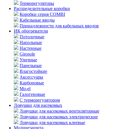
Терморегуляторы
Распределительные коробки
Коробки серия COMBI
Кабельные вводы
Принадлежности для кабельных вводов
ИК обогреватели
Потолочные
Напольные
Настенные
Girosole
Уличные
Панельные
Влагостойкие
Аксессуары
Карбоновые
Mo-el
Галогеновые
С терморегулятором
Ловушки для насекомых
Ловушки для насекомых вентиляторные
Ловушки для насекомых электрические
Ловушки для насекомых клеевые
Молниезащита