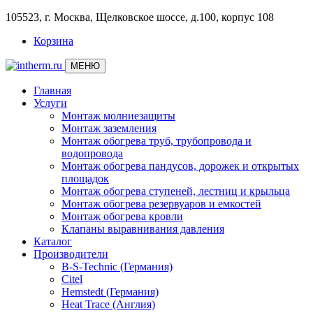
105523, г. Москва, Щелковское шоссе, д.100, корпус 108
Корзина
МЕНЮ
Главная
Услуги
Монтаж молниезащиты
Монтаж заземления
Монтаж обогрева труб, трубопровода и
водопровода
Монтаж обогрева пандусов, дорожек и открытых
площадок
Монтаж обогрева ступеней, лестниц и крыльца
Монтаж обогрева резервуаров и емкостей
Монтаж обогрева кровли
Клапаны выравнивания давления
Каталог
Производители
B-S-Technic (Германия)
Citel
Hemstedt (Германия)
Heat Trace (Англия)