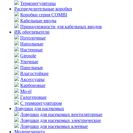
Терморегуляторы
Распределительные коробки
Коробки серия COMBI
Кабельные вводы
Принадлежности для кабельных вводов
ИК обогреватели
Потолочные
Напольные
Настенные
Girosole
Уличные
Панельные
Влагостойкие
Аксессуары
Карбоновые
Mo-el
Галогеновые
С терморегулятором
Ловушки для насекомых
Ловушки для насекомых вентиляторные
Ловушки для насекомых электрические
Ловушки для насекомых клеевые
Молниезащита