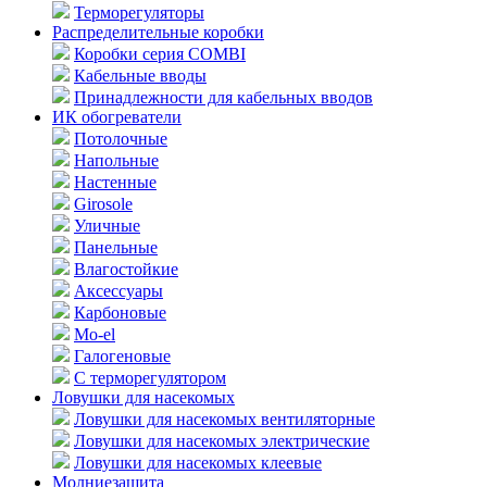
Терморегуляторы
Распределительные коробки
Коробки серия COMBI
Кабельные вводы
Принадлежности для кабельных вводов
ИК обогреватели
Потолочные
Напольные
Настенные
Girosole
Уличные
Панельные
Влагостойкие
Аксессуары
Карбоновые
Mo-el
Галогеновые
С терморегулятором
Ловушки для насекомых
Ловушки для насекомых вентиляторные
Ловушки для насекомых электрические
Ловушки для насекомых клеевые
Молниезащита