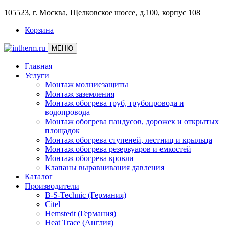
105523, г. Москва, Щелковское шоссе, д.100, корпус 108
Корзина
МЕНЮ
Главная
Услуги
Монтаж молниезащиты
Монтаж заземления
Монтаж обогрева труб, трубопровода и
водопровода
Монтаж обогрева пандусов, дорожек и открытых
площадок
Монтаж обогрева ступеней, лестниц и крыльца
Монтаж обогрева резервуаров и емкостей
Монтаж обогрева кровли
Клапаны выравнивания давления
Каталог
Производители
B-S-Technic (Германия)
Citel
Hemstedt (Германия)
Heat Trace (Англия)